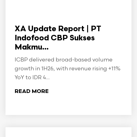
XA Update Report | PT
Indofood CBP Sukses
Makmu...
ICBP delivered broad-based volume
growth in 1H26, with revenue rising +11%
YoY to IDR 4...
READ MORE