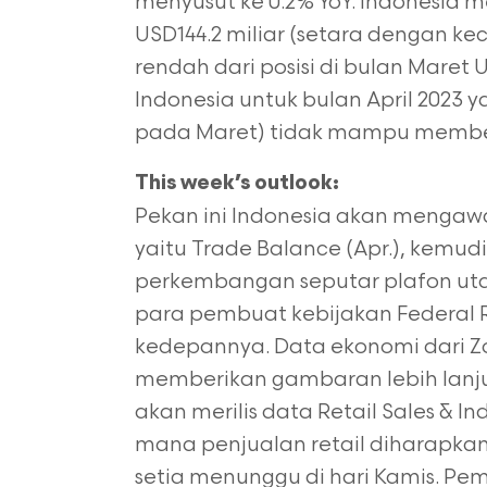
menyusut ke 0.2% YoY. Indonesia m
USD144.2 miliar (setara dengan kec
rendah dari posisi di bulan Maret 
Indonesia untuk bulan April 2023 yan
pada Maret) tidak mampu memben
This week’s outlook:
Pekan ini Indonesia akan menga
yaitu Trade Balance (Apr.), kemu
perkembangan seputar plafon uta
para pembuat kebijakan Federal 
kedepannya. Data ekonomi dari Zo
memberikan gambaran lebih lanju
akan merilis data Retail Sales & In
mana penjualan retail diharapkan
setia menunggu di hari Kamis. Pe