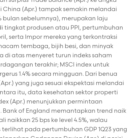
 surplus Trade Balance (Apr.) ke angka
asi China (Apr.) tampak semakin melandai
.7% bulan sebelumnya), merupakan laju
di tingkat produsen atau PPI, pertumbuhan
pril, serta Impor mereka yang terkontraksi
acam tembaga, bijih besi, dan minyak
 di atas menyeret turun indeks saham
rdagangan terakhir; MSCI index untuk
rgerus 1.4% secara mingguan. Dari benua
 (Apr.) yang juga sesuai ekspektasi melandai
ntara itu, data kesehatan sektor properti
Index (Apr.) menunjukkan permintaan
. Bank of England memantapkan trend naik
 naikkan 25 bps ke level 4.5%, walau
s terlihat pada pertumbuhan GDP 1Q23 yang