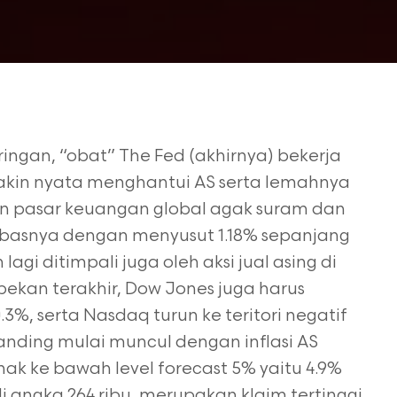
ringan, “obat” The Fed (akhirnya) bekerja
akin nyata menghantui AS serta lemahnya
 pasar keuangan global agak suram dan
mbasnya dengan menyusut 1.18% sepanjang
agi ditimpali juga oleh aksi jual asing di
 Sepekan terakhir, Dow Jones juga harus
3%, serta Nasdaq turun ke teritori negatif
landing mulai muncul dengan inflasi AS
nak ke bawah level forecast 5% yaitu 4.9%
 di angka 264 ribu, merupakan klaim tertinggi