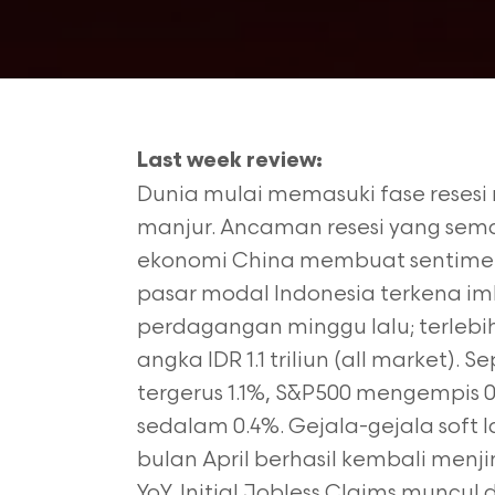
Last week review:
Dunia mulai memasuki fase resesi 
manjur. Ancaman resesi yang sem
ekonomi China membuat sentimen
pasar modal Indonesia terkena i
perdagangan minggu lalu; terlebih l
angka IDR 1.1 triliun (all market).
tergerus 1.1%, S&P500 mengempis 0.
sedalam 0.4%. Gejala-gejala soft 
bulan April berhasil kembali menji
YoY, Initial Jobless Claims muncul