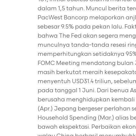
dalam 1,5 tahun. Muncul berita ter
PacWest Bancorp melaporkan anjl
sebesar 9.5% pada pekan lalu. Fak
bahwa The Fed akan segera menghe
munculnya tanda-tanda resesi ri
memperhitungkan setidaknya 95%
FOMC Meeting mendatang bulan Jun
masih berkutat meraih kesepakat
menyentuh USD31.4 triliun, sebe
pada tanggal 1 Juni. Dari benua As
berusaha menghidupkan kembali 
(Apr.) Jepang bergeser perlahan 
Household Spending (Mar.) alias 
bawah ekspektasi. Perbaikan eko