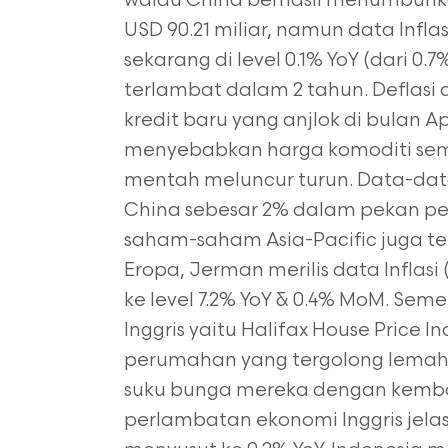
walau China berhasil menumbuhkan
USD 90.21 miliar, namun data Infl
sekarang di level 0.1% YoY (dari 0
terlambat dalam 2 tahun. Deflasi 
kredit baru yang anjlok di bulan A
menyebabkan harga komoditi sem
mentah meluncur turun. Data-data
China sebesar 2% dalam pekan pe
saham-saham Asia-Pacific juga te
Eropa, Jerman merilis data Inflasi
ke level 7.2% YoY & 0.4% MoM. Seme
Inggris yaitu Halifax House Price 
perumahan yang tergolong lemah
suku bunga mereka dengan kembali
perlambatan ekonomi Inggris jela