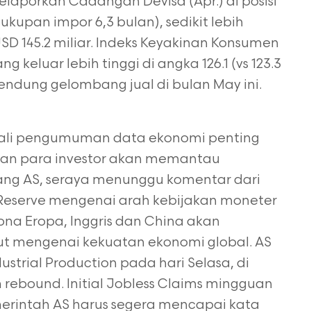
elaporkan Cadangan Devisa (Apr.) di posisi
ukupan impor 6,3 bulan), sedikit lebih
USD 145.2 miliar. Indeks Keyakinan Konsumen
g keluar lebih tinggi di angka 126.1 (vs 123.3
dung gelombang jual di bulan May ini.
wali pengumuman data ekonomi penting
dian para investor akan memantau
ng AS, seraya menunggu komentar dari
Reserve mengenai arah kebijakan moneter
na Eropa, Inggris dan China akan
t mengenai kekuatan ekonomi global. AS
dustrial Production pada hari Selasa, di
 rebound. Initial Jobless Claims mingguan
merintah AS harus segera mencapai kata