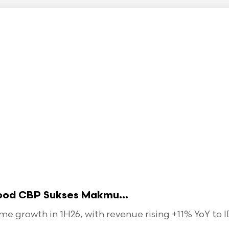
food CBP Sukses Makmu...
 growth in 1H26, with revenue rising +11% YoY to ID