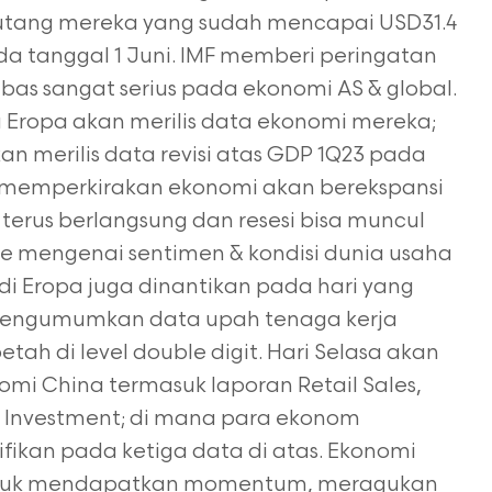
utang mereka yang sudah mencapai USD31.4
da tanggal 1 Juni. IMF memberi peringatan
as sangat serius pada ekonomi AS & global.
a Eropa akan merilis data ekonomi mereka;
an merilis data revisi atas GDP 1Q23 pada
 memperkirakan ekonomi akan berekspansi
terus berlangsung dan resesi bisa muncul
ute mengenai sentimen & kondisi dunia usaha
di Eropa juga dinantikan pada hari yang
 mengumumkan data upah tenaga kerja
etah di level double digit. Hari Selasa akan
i China termasuk laporan Retail Sales,
set Investment; di mana para ekonom
ifikan pada ketiga data di atas. Ekonomi
untuk mendapatkan momentum, meragukan