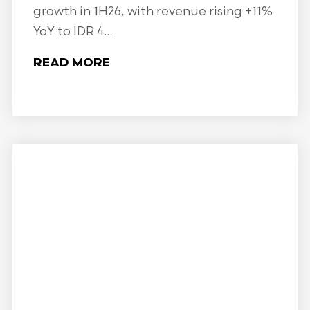
growth in 1H26, with revenue rising +11%
YoY to IDR 4...
READ MORE