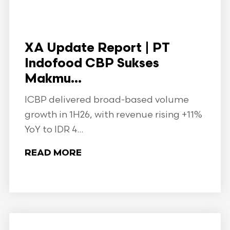
XA Update Report | PT
Indofood CBP Sukses
Makmu...
ICBP delivered broad-based volume
growth in 1H26, with revenue rising +11%
YoY to IDR 4...
READ MORE