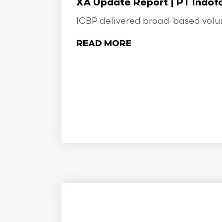
XA Update Report | PT Indo
ICBP delivered broad-based volume
READ MORE