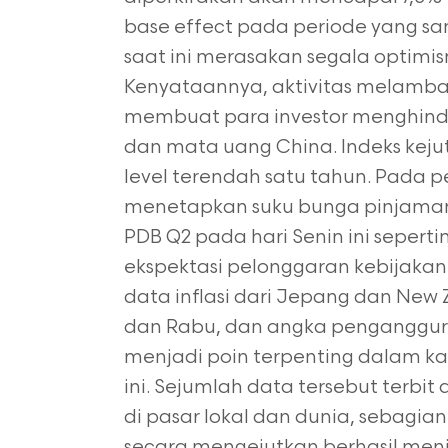
base effect pada periode yang sam
saat ini merasakan segala optimis
Kenyataannya, aktivitas melambat
membuat para investor menghinda
dan mata uang China. Indeks kej
level terendah satu tahun. Pada p
menetapkan suku bunga pinjaman 
PDB Q2 pada hari Senin ini seper
ekspektasi pelonggaran kebijakan 
data inflasi dari Jepang dan Ne
dan Rabu, dan angka pengangguran
menjadi poin terpenting dalam kal
ini. Sejumlah data tersebut terbi
di pasar lokal dan dunia, sebagian
secara mengejutkan berhasil menjin