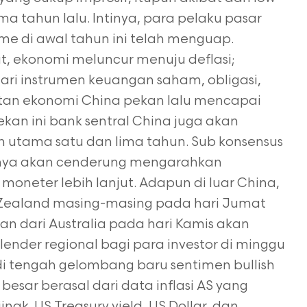
a tahun lalu. Intinya, para pelaku pasar
me di awal tahun ini telah menguap.
, ekonomi meluncur menuju deflasi;
ri instrumen keuangan saham, obligasi,
utan ekonomi China pekan lalu mencapai
ekan ini bank sentral China juga akan
utama satu dan lima tahun. Sub konsensus
tinya akan cenderung mengarahkan
moneter lebih lanjut. Adapun di luar China,
w Zealand masing-masing pada hari Jumat
 dari Australia pada hari Kamis akan
ender regional bagi para investor di minggu
t di tengah gelombang baru sentimen bullish
 besar berasal dari data inflasi AS yang
ak. US Treasury yield, US Dollar, dan