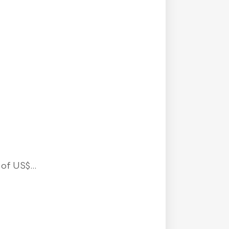
f US$...