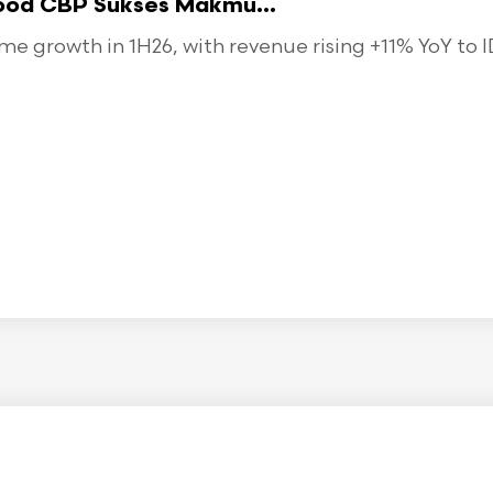
food CBP Sukses Makmu...
 growth in 1H26, with revenue rising +11% YoY to ID