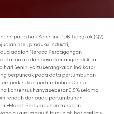
onomi pada hari Senin ini: PDB Tiongkok (Q2)
ualan ritel, produksi industri,
kedua adalah Neraca Perdagangan
n data makro dan pasar keuangan di Asia
hari Senin, yaitu serangkaian indikator
yang berpuncak pada data pertumbuhan
 memperkirakan pertumbuhan China
ana konsensus hanya sebesar 0,5% selama
ebih rendah daripada pertumbuhan
uari-Maret. Pertumbuhan tahunan
ang cukup impresif, itupun akibat dari low-