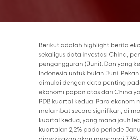
Berikut adalah highlight berita ek
sekaligus data investasi China, penj
pengangguran (Juni). Dan yang 
Indonesia untuk bulan Juni. Peka
dimulai dengan data penting pada 
ekonomi papan atas dari China 
PDB kuartal kedua. Para ekonom
melambat secara signifikan, di m
kuartal kedua; yang mana jauh l
kuartalan 2,2% pada periode Jan
diperkirakan akan mencapai 7,3% y