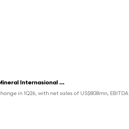
eral Internasional ...
ange in 1Q26, with net sales of US$808mn, EBITDA o