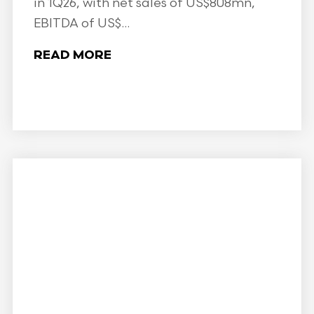
in 1Q26, with net sales of US$808mn,
EBITDA of US$...
READ MORE