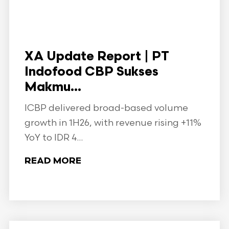
XA Update Report | PT
Indofood CBP Sukses
Makmu...
ICBP delivered broad-based volume
growth in 1H26, with revenue rising +11%
YoY to IDR 4...
READ MORE