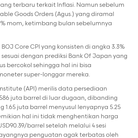
ang terbaru terkait Inflasi. Namun sebelum
rable Goods Orders (Agus.) yang diramal
1% mom, ketimbang bulan sebelumnya
OJ Core CPI yang konsisten di angka 3.3%
%; sesuai dengan prediksi Bank Of Japan yang
us bercokol sehingga hal ini bisa
moneter super-longgar mereka.
titute (API) merilis data persediaan
586 juta barrel di luar dugaan, dibanding
g 1.65 juta barrel menyusul lenyapnya 5.25
mikian hal ini tidak menghentikan harga
SD90.39/barrel setelah melalui 4 sesi
 Sayangnya penguatan agak terbatas oleh