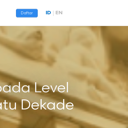
ID
EN
Daftar
pada Level
Satu Dekade