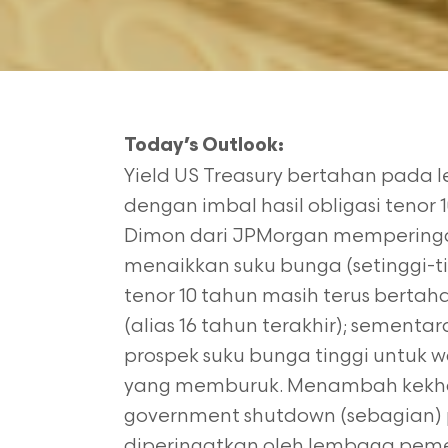
Today’s Outlook:
Yield US Treasury bertahan pada le
dengan imbal hasil obligasi tenor
Dimon dari JPMorgan memperinga
menaikkan suku bunga (setinggi-ti
tenor 10 tahun masih terus bertaha
(alias 16 tahun terakhir); sementa
prospek suku bunga tinggi untuk 
yang memburuk. Menambah kekhawa
government shutdown (sebagian)
diperingatkan oleh lembaga pemeri