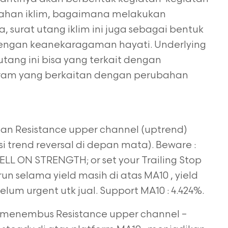
ahan iklim, bagaimana melakukan
, surat utang iklim ini juga sebagai bentuk
ngan keanekaragaman hayati. Underlying
tang ini bisa yang terkait dengan
ram yang berkaitan dengan perubahan
an Resistance upper channel (uptrend)
i trend reversal di depan mata). Beware :
SELL ON STRENGTH; or set your Trailing Stop
 run selama yield masih di atas MA10 , yield
elum urgent utk jual. Support MA10 : 4.424%.
 menembus Resistance upper channel –