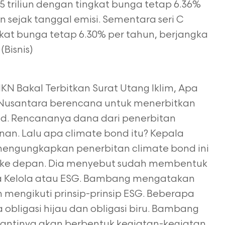
.15 triliun dengan tingkat bunga tetap 6.36%
n sejak tanggal emisi. Sementara seri C
gkat bunga tetap 6.30% per tahun, berjangka
(Bisnis)
N Bakal Terbitkan Surat Utang Iklim, Apa
N) Nusantara berencana untuk menerbitkan
ond. Rencananya dana dari penerbitan
nan. Lalu apa climate bond itu? Kepala
engungkapkan penerbitan climate bond ini
n ke depan. Dia menyebut sudah membentuk
ta Kelola atau ESG. Bambang mengatakan
n mengikuti prinsip-prinsip ESG. Beberapa
a obligasi hijau dan obligasi biru. Bambang
 nantinya akan berbentuk kegiatan-kegiatan