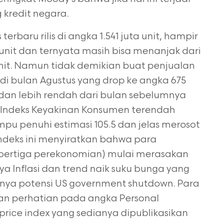
kredit negara.
erbaru rilis di angka 1.541 juta unit, hampir
 unit dan ternyata masih bisa menanjak dari
unit. Namun tidak demikian buat penjualan
di bulan Agustus yang drop ke angka 675
u dan lebih rendah dari bulan sebelumnya
n Indeks Keyakinan Konsumen terendah
mpu penuhi estimasi 105.5 dan jelas merosot
 indeks ini menyiratkan bahwa para
ertiga perekonomian) mulai merasakan
ya Inflasi dan trend naik suku bunga yang
anya potensi US government shutdown. Para
n perhatian pada angka Personal
price index yang sedianya dipublikasikan