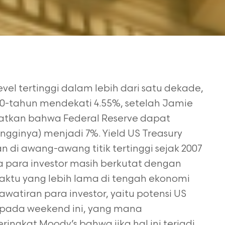
vel tertinggi dalam lebih dari satu dekade,
 10-tahun mendekati 4.55%, setelah Jamie
tkan bahwa Federal Reserve dapat
ngginya) menjadi 7%. Yield US Treasury
n di awang-awang titik tertinggi sejak 2007
ra para investor masih berkutat dengan
waktu yang lebih lama di tengah ekonomi
tiran para investor, yaitu potensi US
 pada weekend ini, yang mana
ngkat Moody’s bahwa jika hal ini terjadi