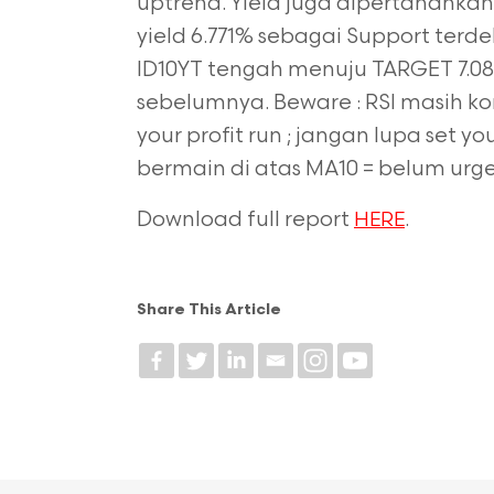
uptrend. Yield juga dipertahankan
yield 6.771% sebagai Support terd
ID10YT tengah menuju TARGET 7.0
sebelumnya. Beware : RSI masih kon
your profit run ; jangan lupa set 
bermain di atas MA10 = belum urge
Download full report
.
HERE
Share This Article