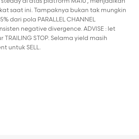
 steady di atas platform MA10 , menjadikan
ekat saat ini. Tampaknya bukan tak mungkin
85% dari pola PARALLEL CHANNEL
sisten negative divergence. ADVISE : let
your TRAILING STOP. Selama yield masih
nt untuk SELL.