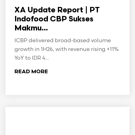
XA Update Report | PT
Indofood CBP Sukses
Makmu...
ICBP delivered broad-based volume
growth in 1H26, with revenue rising +11%
YoY to IDR 4...
READ MORE