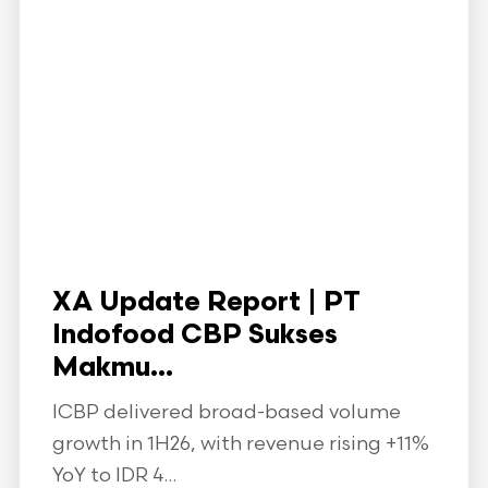
XA Update Report | PT
Indofood CBP Sukses
Makmu...
ICBP delivered broad-based volume
growth in 1H26, with revenue rising +11%
YoY to IDR 4...