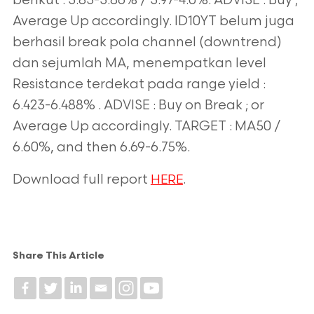
berikut : 3.83-3.86% / 3.97-4.0%. ADVISE : Buy ;
Average Up accordingly. ID10YT belum juga
berhasil break pola channel (downtrend)
dan sejumlah MA, menempatkan level
Resistance terdekat pada range yield :
6.423-6.488% . ADVISE : Buy on Break ; or
Average Up accordingly. TARGET : MA50 /
6.60%, and then 6.69-6.75%.
Download full report
.
HERE
Share This Article