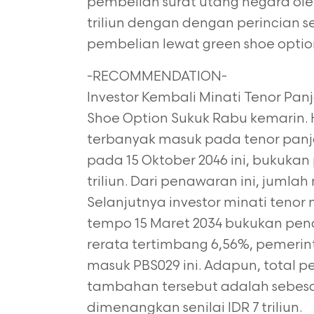
pembelian surat utang negara oleh 
triliun dengan dengan perincian se
pembelian lewat green shoe option 
-RECOMMENDATION-
Investor Kembali Minati Tenor Panja
Shoe Option Sukuk Rabu kemarin.
terbanyak masuk pada tenor panj
pada 15 Oktober 2046 ini, bukukan
triliun. Dari penawaran ini, jumlah
Selanjutnya investor minati teno
tempo 15 Maret 2034 bukukan penaw
rerata tertimbang 6,56%, peme
masuk PBS029 ini. Adapun, total 
tambahan tersebut adalah sebesar 
dimenangkan senilai IDR 7 triliun.