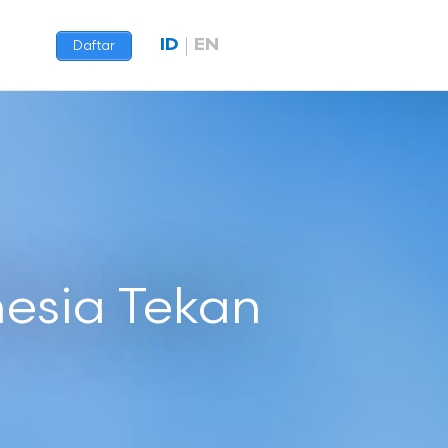
ID
EN
Daftar
nesia Tekan