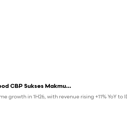
food CBP Sukses Makmu...
 growth in 1H26, with revenue rising +11% YoY to ID