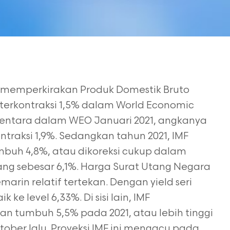
) memperkirakan Produk Domestik Bruto
 terkontraksi 1,5% dalam World Economic
mentara dalam WEO Januari 2021, angkanya
ontraksi 1,9%. Sedangkan tahun 2021, IMF
buh 4,8%, atau dikoreksi cukup dalam
ng sebesar 6,1%. Harga Surat Utang Negara
rin relatif tertekan. Dengan yield seri
ke level 6,33%. Di sisi lain, IMF
 tumbuh 5,5% pada 2021, atau lebih tinggi
ober lalu. Proyeksi IMF ini mengacu pada