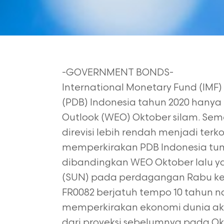
-GOVERNMENT BONDS-
International Monetary Fund (IMF
(PDB) Indonesia tahun 2020 hanya
Outlook (WEO) Oktober silam. Se
direvisi lebih rendah menjadi terk
memperkirakan PDB Indonesia tum
dibandingkan WEO Oktober lalu ya
(SUN) pada perdagangan Rabu kema
FR0082 berjatuh tempo 10 tahun naik 
memperkirakan ekonomi dunia akan
dari proyeksi sebelumnya pada Okt