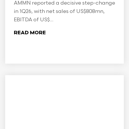
AMMN reported a decisive step-change
in 1Q26, with net sales of US$808mn,
EBITDA of US$...
READ MORE