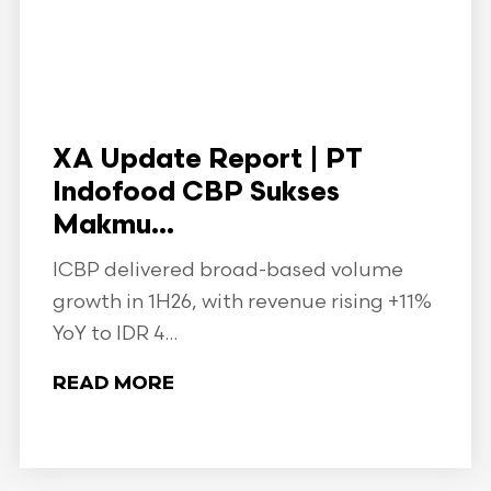
XA Update Report | PT
Indofood CBP Sukses
Makmu...
ICBP delivered broad-based volume
growth in 1H26, with revenue rising +11%
YoY to IDR 4...
READ MORE