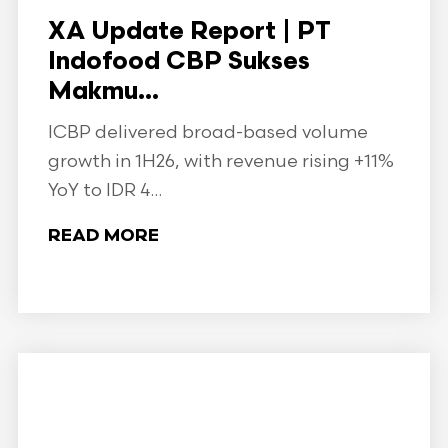
XA Update Report | PT
Indofood CBP Sukses
Makmu...
ICBP delivered broad-based volume
growth in 1H26, with revenue rising +11%
YoY to IDR 4...
READ MORE