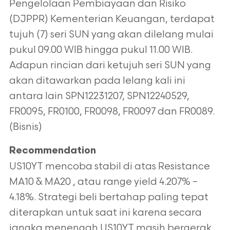
Pengelolaan Pembiayaan dan Risiko
(DJPPR) Kementerian Keuangan, terdapat
tujuh (7) seri SUN yang akan dilelang mulai
pukul 09.00 WIB hingga pukul 11.00 WIB.
Adapun rincian dari ketujuh seri SUN yang
akan ditawarkan pada lelang kali ini
antara lain SPN12231207, SPN12240529,
FR0095, FR0100, FR0098, FR0097 dan FR0089.
(Bisnis)
Recommendation
US10YT mencoba stabil di atas Resistance
MA10 & MA20 , atau range yield 4.207% –
4.18%. Strategi beli bertahap paling tepat
diterapkan untuk saat ini karena secara
jangka menengah US10YT masih bergerak