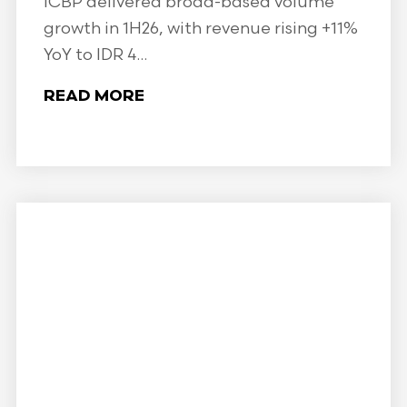
ICBP delivered broad-based volume
growth in 1H26, with revenue rising +11%
YoY to IDR 4...
READ MORE