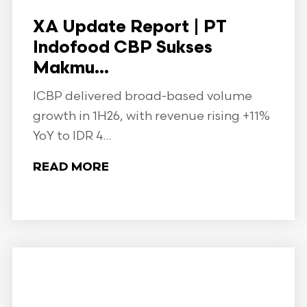
XA Update Report | PT
Indofood CBP Sukses
Makmu...
ICBP delivered broad-based volume
growth in 1H26, with revenue rising +11%
YoY to IDR 4...
READ MORE