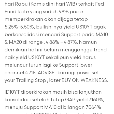
hari Rabu (Kamis dini hari WIB) terkait Fed
Fund Rate yang sudah 98% pasar
memperkirakan akan dijaga tetap
5.25%-5.50%, bullish-nya yield US10YT agak
berkonsolidasi mencari Support pada MA10
& MA20 di range : 4.88% – 4.87%. Namun
demikian hal ini belum mengganggu trend
naik yield US10YT sekalipun yield harus
meluncur turun lagi ke Support lower
channel 4.715. ADVISE : kurangi posisi, set
your Trailing Stop ; later BUY ON WEAKNESS.
ID10YT diperkirakan masih bisa lanjutkan
konsolidasi setelah tutup GAP yield 7.160%,
menuju Support MA10 di bilangan 7.064%