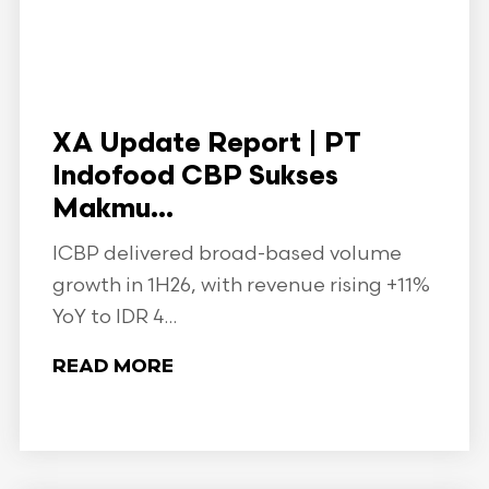
XA Update Report | PT
Indofood CBP Sukses
Makmu...
ICBP delivered broad-based volume
growth in 1H26, with revenue rising +11%
YoY to IDR 4...
READ MORE