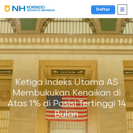
Daftar
Ketiga Indeks Utama AS
Membukukan Kenaikan di
Atas 1% di Posisi Tertinggi 14
Bulan