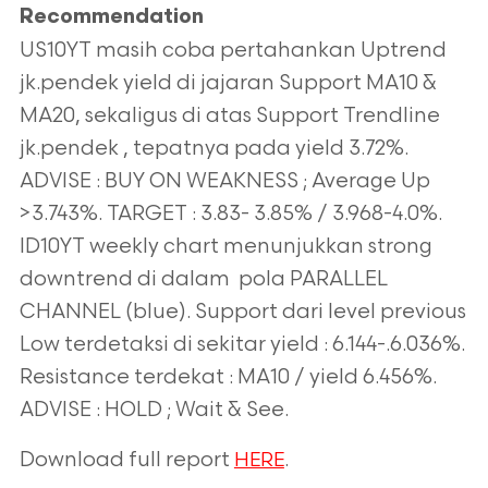
Recommendation
US10YT masih coba pertahankan Uptrend
jk.pendek yield di jajaran Support MA10 &
MA20, sekaligus di atas Support Trendline
jk.pendek , tepatnya pada yield 3.72%.
ADVISE : BUY ON WEAKNESS ; Average Up
>3.743%. TARGET : 3.83- 3.85% / 3.968-4.0%.
ID10YT weekly chart menunjukkan strong
downtrend di dalam pola PARALLEL
CHANNEL (blue). Support dari level previous
Low terdetaksi di sekitar yield : 6.144-.6.036%.
Resistance terdekat : MA10 / yield 6.456%.
ADVISE : HOLD ; Wait & See.
Download full report
.
HERE