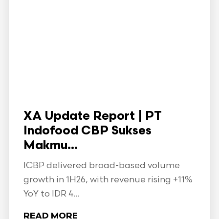
XA Update Report | PT
Indofood CBP Sukses
Makmu...
ICBP delivered broad-based volume
growth in 1H26, with revenue rising +11%
YoY to IDR 4...
READ MORE