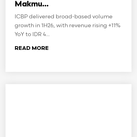
Makmu...
ICBP delivered broad-based volume
growth in 1H26, with revenue rising +11%
YoY to IDR 4...
READ MORE