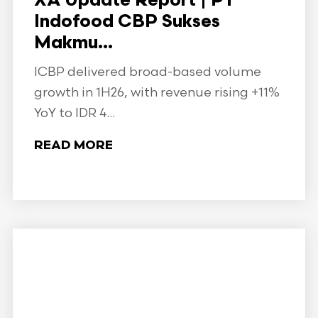
XA Update Report | PT
Indofood CBP Sukses
Makmu...
ICBP delivered broad-based volume
growth in 1H26, with revenue rising +11%
YoY to IDR 4...
READ MORE