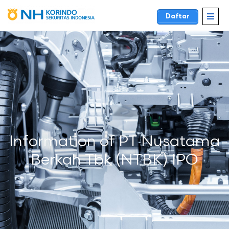
Daftar
Information of PT Nusatama
Berkah Tbk (NTBK) IPO