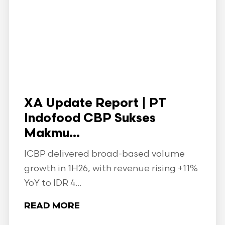
XA Update Report | PT
Indofood CBP Sukses
Makmu...
ICBP delivered broad-based volume
growth in 1H26, with revenue rising +11%
YoY to IDR 4...
READ MORE