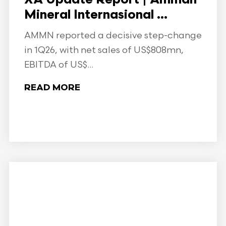
XA Update Report | Amman
Mineral Internasional ...
AMMN reported a decisive step-change
in 1Q26, with net sales of US$808mn,
EBITDA of US$...
READ MORE