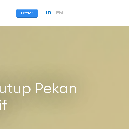
ID
EN
Daftar
nutup Pekan
if