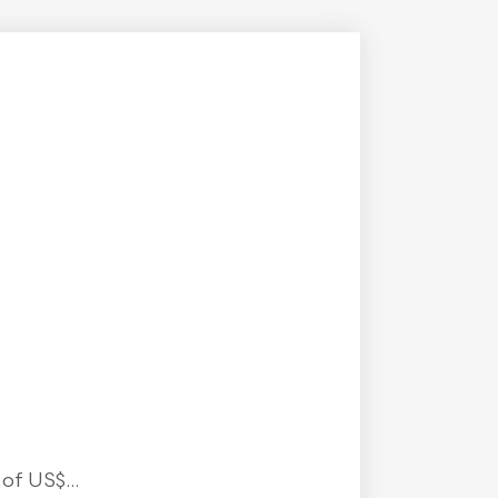
f US$...