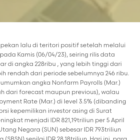
kan lalu di teritori positif setelah melalui
da Kamis (06/04/23), seiring rilis data
ar di angka 228ribu , yang lebih tinggi dari
bih rendah dari periode sebelumnya 246 ribu.
 diumumkan angka Nonfarm Payrolls (Mar.)
dah dari forecast maupun previous), walau
ment Rate (Mar.) di level 3.5% (dibanding
rsi kepemilikan investor asing di Surat
gkat menjadi IDR 821,19triliun per 5 April
 Utang Negara (SUN) sebesar IDR 793triliun
SBSN) senilai IDR 28,18triliun. Hari ini, para