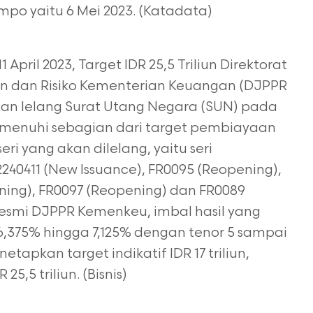
po yaitu 6 Mei 2023. (Katadata)
April 2023, Target IDR 25,5 Triliun Direktorat
n dan Risiko Kementerian Keuangan (DJPPR
n lelang Surat Utang Negara (SUN) pada
memenuhi sebagian dari target pembiayaan
ri yang akan dilelang, yaitu seri
240411 (New Issuance), FR0095 (Reopening),
ning), FR0097 (Reopening) dan FR0089
esmi DJPPR Kemenkeu, imbal hasil yang
 6,375% hingga 7,125% dengan tenor 5 sampai
apkan target indikatif IDR 17 triliun,
,5 triliun. (Bisnis)