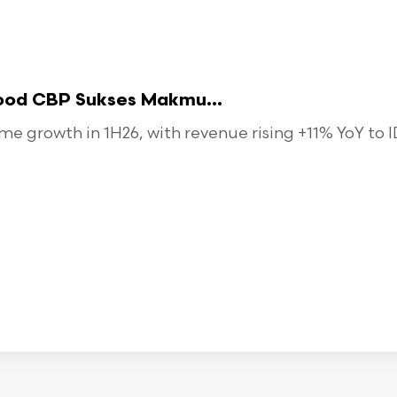
food CBP Sukses Makmu...
 growth in 1H26, with revenue rising +11% YoY to ID