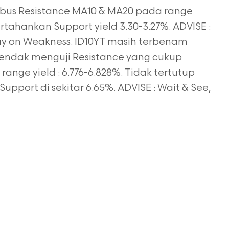
bus Resistance MA10 & MA20 pada range
ertahankan Support yield 3.30-3.27%. ADVISE :
 Buy on Weakness. ID10YT masih terbenam
endak menguji Resistance yang cukup
ange yield : 6.776-6.828%. Tidak tertutup
pport di sekitar 6.65%. ADVISE : Wait & See,