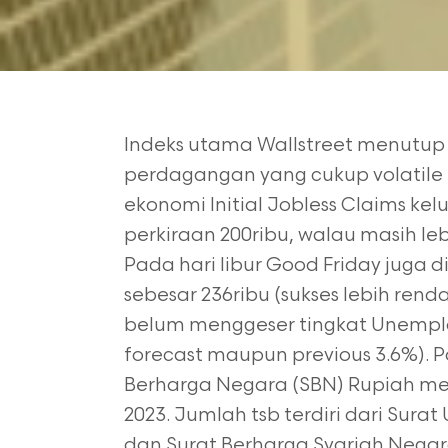
Indeks utama Wallstreet menutup pe
perdagangan yang cukup volatile pa
ekonomi Initial Jobless Claims kelu
perkiraan 200ribu, walau masih le
Pada hari libur Good Friday juga
sebesar 236ribu (sukses lebih ren
belum menggeser tingkat Unemploy
forecast maupun previous 3.6%). Po
Berharga Negara (SBN) Rupiah menin
2023. Jumlah tsb terdiri dari Surat
dan Surat Berharga Syariah Negara (