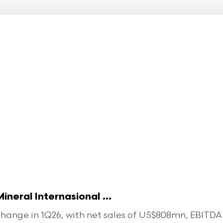
eral Internasional ...
ange in 1Q26, with net sales of US$808mn, EBITDA o