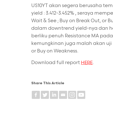
US10YT akan segera berusaha tem
yield : 3.412-3.452% , seraya memp
Wait & See ; Buy on Break Out, or
dalam downtrend yield-nya dan h
berliku penuh Resistance MA pada r
kemungkinan juga malah akan uji Su
or Buy on Weakness.
Download full report
.
HERE
Share This Article