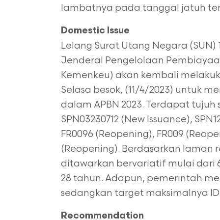
lambatnya pada tanggal jatuh tem
Domestic Issue
Lelang Surat Utang Negara (SUN) 11 
Jenderal Pengelolaan Pembiayaa
Kemenkeu) akan kembali melakuka
Selasa besok, (11/4/2023) untuk 
dalam APBN 2023. Terdapat tujuh se
SPN03230712 (New Issuance), SPN12
FR0096 (Reopening), FR009 (Reope
(Reopening). Berdasarkan laman r
ditawarkan bervariatif mulai dari
28 tahun. Adapun, pemerintah menet
sedangkan target maksimalnya IDR 25
Recommendation