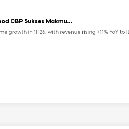
food CBP Sukses Makmu...
 growth in 1H26, with revenue rising +11% YoY to ID