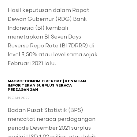
Hasil keputusan dalam Rapat
Dewan Gubernur (RDG) Bank
Indonesia (BI) kembali
menetapkan BI Seven Days
Reverse Repo Rate (BI 7DRRR) di
level 3,50% atau level sama sejak
Februari 2021 lalu.
MACROECONOMIC REPORT | KENAIKAN
IMPOR TEKAN SURPLUS NERACA
PERDAGANGAN
19 JAN 2022
Badan Pusat Statistik (BPS)
mencatat neraca perdagangan
periode Desember 2021 surplus
senilai USD 1,02 miliar, atau lebih