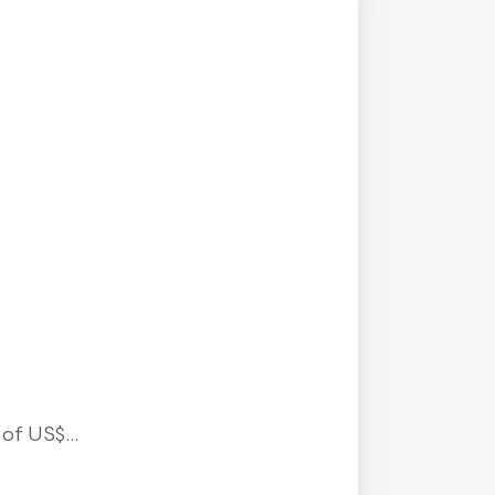
f US$...