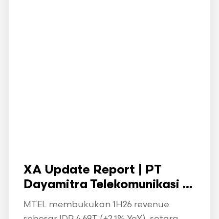
XA Update Report | PT
Dayamitra Telekomunikasi ...
MTEL membukukan 1H26 revenue
sebesar IDR 4.69T (+2.1% YoY), setara