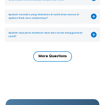
Ya, data portofolio akan tersinkronisasi secara real-time antara aplikasi Naik
dan naikS.
Apakah transaksi yang dilakukan di naikS akan muncul di
aplikasi Naik versi sebelumnya?
Ya, seluruh data transaksi akan tetap terintegrasi dan dapat dilihat pada
kedua aplikasi.
Apakah saya perlu membuat akun baru untuk menggunakan
naikS?
Tidak, Anda tidak perlu membuat akun baru untuk menggunakan naikS.
More Questions