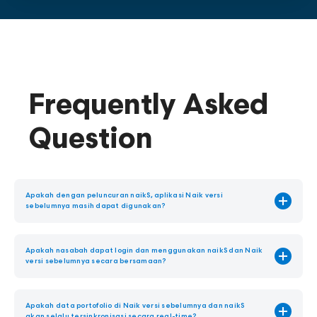
Frequently Asked
Question
Apakah dengan peluncuran naikS, aplikasi Naik versi
sebelumnya masih dapat digunakan?
Ya, naikS dan aplikasi Naik versi sebelumnya tetap dapat digunakan dengan
akun yang sama.
Apakah nasabah dapat login dan menggunakan naikS dan Naik
versi sebelumnya secara bersamaan?
Ya, nasabah dapat menggunakan akun yang sama untuk mengakses kedua
platform secara bersamaan.
Apakah data portofolio di Naik versi sebelumnya dan naikS
akan selalu tersinkronisasi secara real-time?