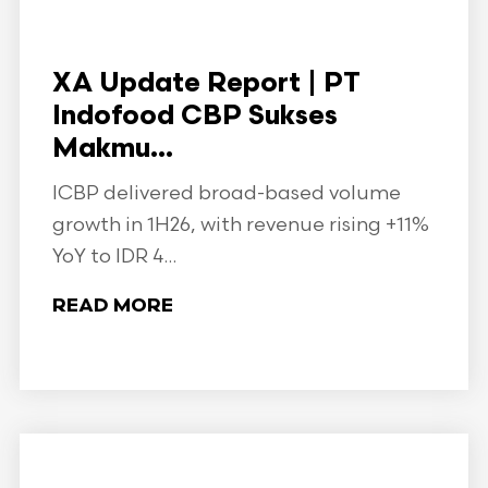
XA Update Report | PT
Indofood CBP Sukses
Makmu...
ICBP delivered broad-based volume
growth in 1H26, with revenue rising +11%
YoY to IDR 4...
READ MORE