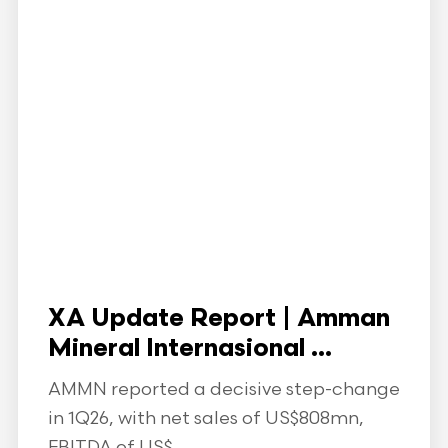
XA Update Report | Amman
Mineral Internasional ...
AMMN reported a decisive step-change
in 1Q26, with net sales of US$808mn,
EBITDA of US$...