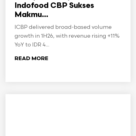
Indofood CBP Sukses
Makmu...
ICBP delivered broad-based volume
growth in 1H26, with revenue rising +11%
YoY to IDR 4...
READ MORE