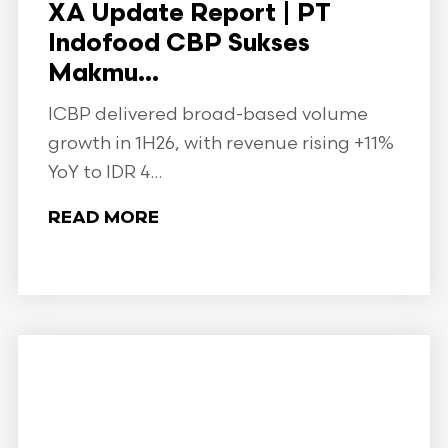
XA Update Report | PT
Indofood CBP Sukses
Makmu...
ICBP delivered broad-based volume
growth in 1H26, with revenue rising +11%
YoY to IDR 4...
READ MORE