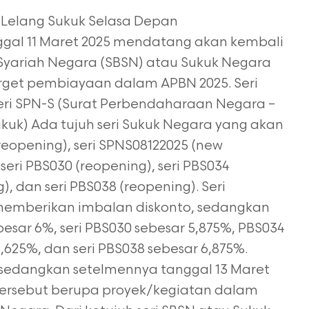
ri Lelang Sukuk Selasa Depan
ggal 11 Maret 2025 mendatang akan kembali
Syariah Negara (SBSN) atau Sukuk
Negara
rget pembiayaan dalam APBN 2025. Seri
eri SPN-S (Surat Perbendaharaan
Negara –
ukuk) Ada tujuh seri Sukuk Negara yang akan
reopening), seri
SPNS08122025 (new
 seri PBS030 (reopening), seri PBS034
g), dan seri PBS038
(reopening). Seri
memberikan imbalan diskonto, sedangkan
esar 6%, seri PBS030
sebesar 5,875%, PBS034
6,625%, dan seri PBS038 sebesar 6,875%.
, sedangkan
setelmennya tanggal 13 Maret
g tersebut berupa proyek/kegiatan dalam