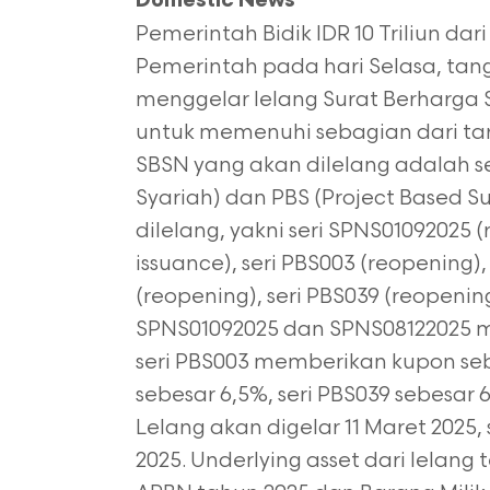
Domestic News
Pemerintah Bidik IDR 10 Triliun da
Pemerintah pada hari Selasa, tan
menggelar lelang Surat Berharga 
untuk memenuhi sebagian dari ta
SBSN yang akan dilelang adalah s
Syariah) dan PBS (Project Based S
dilelang, yakni seri SPNS01092025 (
issuance), seri PBS003 (reopening),
(reopening), seri PBS039 (reopenin
SPNS01092025 dan SPNS08122025 
seri PBS003 memberikan kupon seb
sebesar 6,5%, seri PBS039 sebesar 
Lelang akan digelar 11 Maret 2025
2025. Underlying asset dari lelan