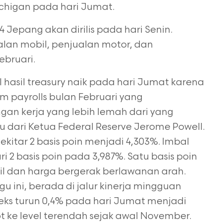
ichigan pada hari
Jumat.
Jepang akan dirilis pada hari Senin.
alan mobil, penjualan motor, dan
ebruari.
hasil treasury naik pada hari Jumat karena
m payrolls bulan Februari yang
n kerja yang lebih lemah dari yang
u dari Ketua Federal Reserve Jerome
Powell.
sekitar 2 basis poin menjadi 4,303%. Imbal
ari 2 basis poin pada 3,987%.
Satu basis poin
il dan harga bergerak berlawanan arah.
u ini, berada di jalur
kinerja mingguan
deks turun 0,4% pada hari Jumat menjadi
t ke level terendah
sejak awal November.