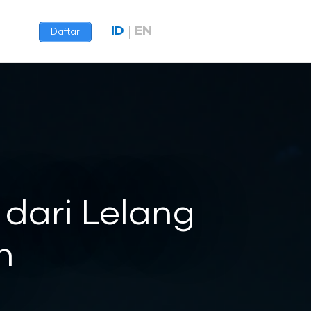
ID
EN
Daftar
 dari Lelang
n