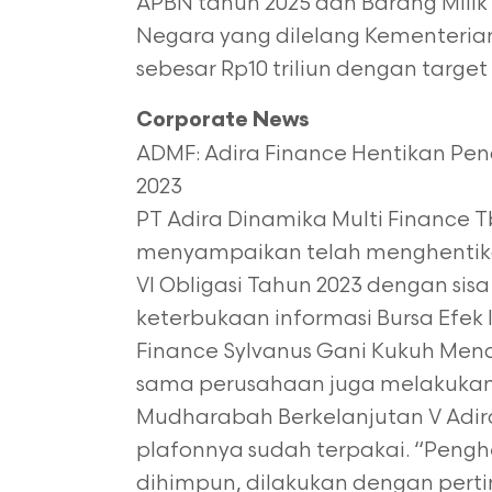
APBN tahun 2025 dan Barang Milik
Negara yang dilelang Kementeria
sebesar Rp10 triliun dengan target
Corporate News
ADMF: Adira Finance Hentikan Pe
2023
PT Adira Dinamika Multi Finance 
menyampaikan telah menghentik
VI Obligasi
Tahun 2023 dengan sisa p
keterbukaan informasi Bursa Efek I
Finance
Sylvanus Gani Kukuh Me
sama perusahaan juga melakuka
Mudharabah Berkelanjutan V Adira
plafonnya sudah terpakai. “Penghe
dihimpun,
dilakukan dengan per