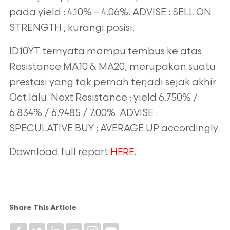
pada yield : 4.10% – 4.06%. ADVISE : SELL ON
STRENGTH ; kurangi posisi.
ID10YT ternyata mampu tembus ke atas
Resistance MA10 & MA20, merupakan suatu
prestasi yang tak pernah terjadi sejak akhir
Oct lalu. Next Resistance : yield 6.750% /
6.834% / 6.9485 / 7.00%. ADVISE :
SPECULATIVE BUY ; AVERAGE UP accordingly.
Download full report
.
HERE
Share This Article