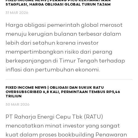
FIXED INCOME NEWS | PERANG PICU KEKHAWATIRAN
STAGFLASI, HARGA OBLIGASI GLOBAL TURUN TAJAM
31 MAR 2026
Harga obligasi pemerintah global merosot
menuju kerugian bulanan terbesar dalam
lebih dari setahun karena investor
mempertimbangkan risiko dari perang
berkepanjangan di Timur Tengah terhadap
inflasi dan pertumbuhan ekonomi.
FIXED INCOME NEWS | OBLIGASI DAN SUKUK RATU
OVERSUBSCRIBED 6,8 KALI, PERMINTAAN TEMBUS RP5,46
TRILIUN
30 MAR 2026
PT Raharja Energi Cepu Tbk (RATU)
mencatatkan minat investor yang sangat
kuat dalam proses bookbuilding Penawaran