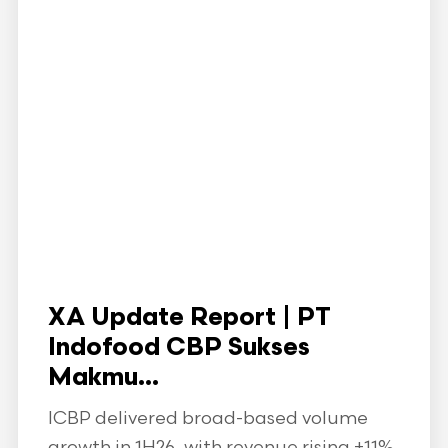
XA Update Report | PT
Indofood CBP Sukses
Makmu...
ICBP delivered broad-based volume
growth in 1H26, with revenue rising +11%