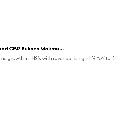
food CBP Sukses Makmu...
 growth in 1H26, with revenue rising +11% YoY to ID