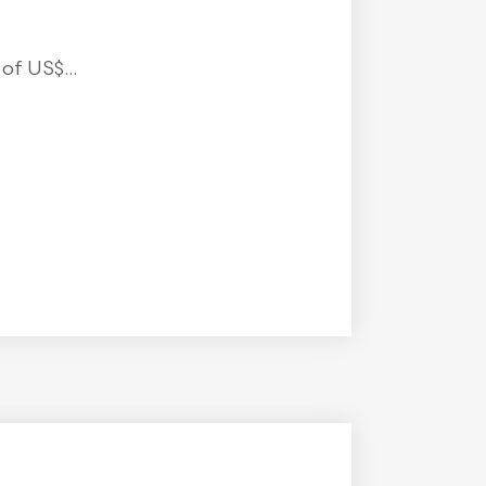
f US$...