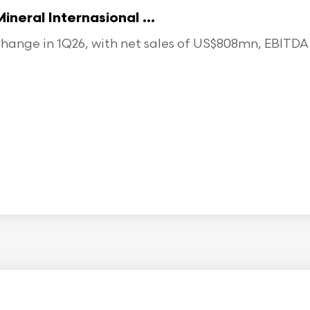
eral Internasional ...
ange in 1Q26, with net sales of US$808mn, EBITDA o