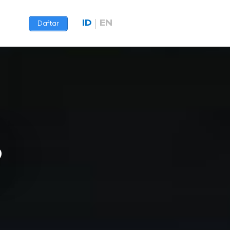
ID
EN
Daftar
9