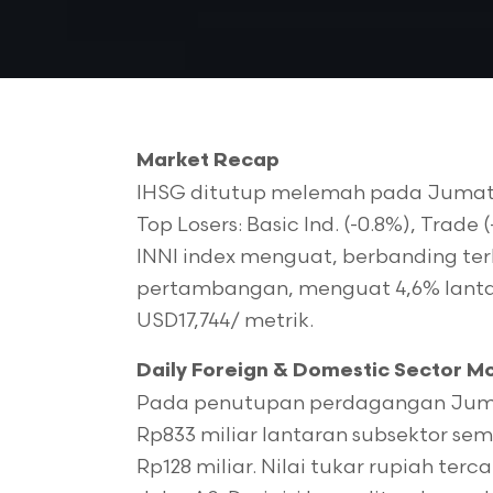
Market Recap
IHSG ditutup melemah pada Jumat (2
Top Losers: Basic Ind. (-0.8%), Trade 
INNI index menguat, berbanding ter
pertambangan, menguat 4,6% lantar
USD17,744/ metrik.
Daily Foreign & Domestic Sector 
Pada penutupan perdagangan Jumat 
Rp833 miliar lantaran subsektor se
Rp128 miliar. Nilai tukar rupiah te