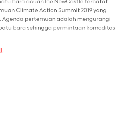
a batu bara acuan Ice NewCastle tercatat
muan Climate Action Summit 2019 yang
9). Agenda pertemuan adalah mengurangi
batu bara sehingga permintaan komoditas
I
.