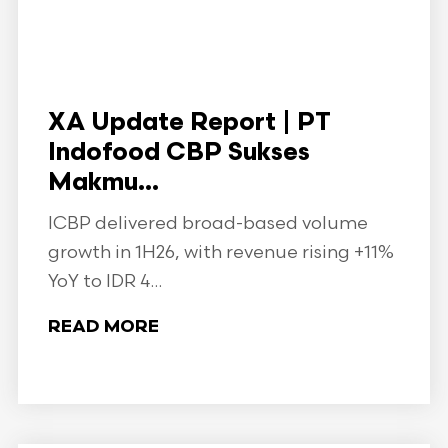
XA Update Report | PT
Indofood CBP Sukses
Makmu...
ICBP delivered broad-based volume
growth in 1H26, with revenue rising +11%
YoY to IDR 4...
READ MORE