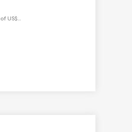
f US$...