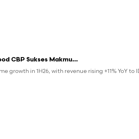
food CBP Sukses Makmu...
 growth in 1H26, with revenue rising +11% YoY to ID