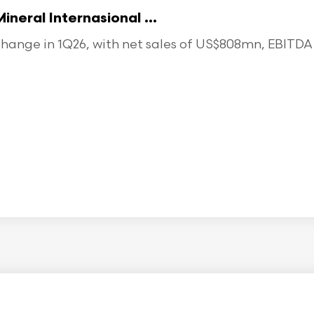
eral Internasional ...
ange in 1Q26, with net sales of US$808mn, EBITDA o