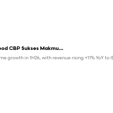
food CBP Sukses Makmu...
 growth in 1H26, with revenue rising +11% YoY to ID