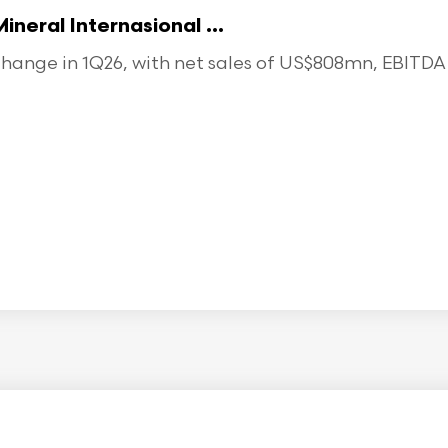
eral Internasional ...
ange in 1Q26, with net sales of US$808mn, EBITDA o