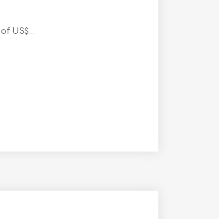
f US$...