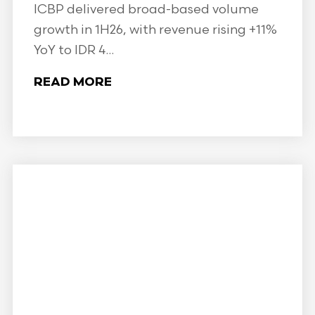
ICBP delivered broad-based volume
growth in 1H26, with revenue rising +11%
YoY to IDR 4...
READ MORE