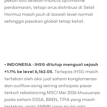
pekan lalu setelah muncul optimisme
perdamaian, tetapi arus distribusi di Selat
Hormuz masih jauh di bawah level normal
sehingga pasokan global tetap ketat.
•
INDONESIA :
IHSG ditutup menguat sejauh
Terlepas IHSG masih
+1.1% ke level 6,162.05.
tertekan oleh aksi jual saham konglomerasi
dan outflow asing seiring antisipasi pasar
terkait rebalancing MSCI Mei 2026 khususnya
pada saham DSSA, BREN, TPIA yang masih
tertekan, serta AMMN yang mulai ada