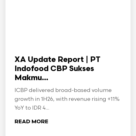
XA Update Report | PT
Indofood CBP Sukses
Makmu...
ICBP delivered broad-based volume
growth in 1H26, with revenue rising +11%
YoY to IDR 4...
READ MORE