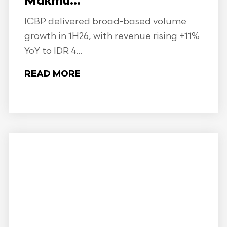
Makmu...
ICBP delivered broad-based volume
growth in 1H26, with revenue rising +11%
YoY to IDR 4...
READ MORE