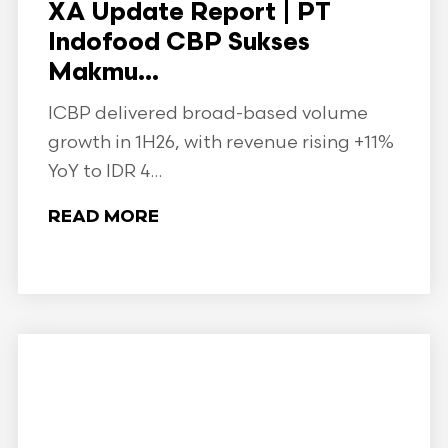
XA Update Report | PT
Indofood CBP Sukses
Makmu...
ICBP delivered broad-based volume
growth in 1H26, with revenue rising +11%
YoY to IDR 4...
READ MORE