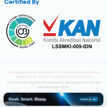
Certified By
Data yang ditampilkan di aplikasi PT NH Korindo Sekuritas Indonesia
berasal dari BEI dan telah disetujui untuk ditampilkan.
PT NH Korindo Sekuritas Indonesia berizin dan diawasi oleh Otoritas
Jasa Keuangan (OJK).
© Copyright 2026 NH Korindo Sekuritas. All rights reserved.