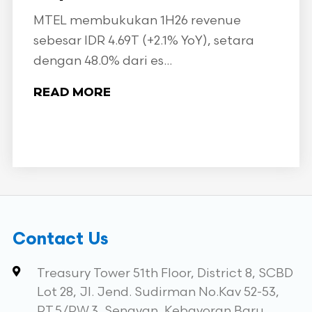
MTEL membukukan 1H26 revenue
sebesar IDR 4.69T (+2.1% YoY), setara
dengan 48.0% dari es...
READ MORE
Contact Us
Treasury Tower 51th Floor, District 8, SCBD
Lot 28, Jl. Jend. Sudirman No.Kav 52-53,
RT.5/RW.3, Senayan, Kebayoran Baru,