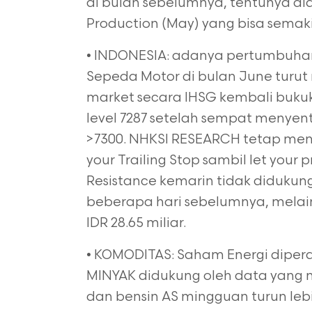
di bulan sebelumnya, tentunya did
Production (May) yang bisa semak
• INDONESIA: adanya pertumbuhan 
Sepeda Motor di bulan June turu
market secara IHSG kembali bukuka
level 7287 setelah sempat menyentuh
>7300. NHKSI RESEARCH tetap meny
your Trailing Stop sambil let your
Resistance kemarin tidak didukung
beberapa hari sebelumnya, melaink
IDR 28.65 miliar.
• KOMODITAS: Saham Energi diperd
MINYAK didukung oleh data yang
dan bensin AS mingguan turun leb