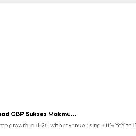
food CBP Sukses Makmu...
 growth in 1H26, with revenue rising +11% YoY to ID