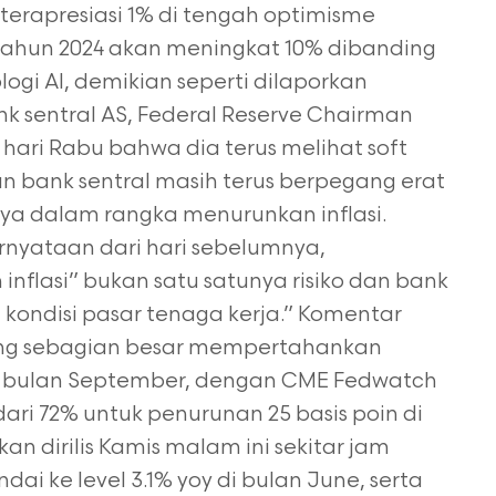
terapresiasi 1% di tengah optimisme
i tahun 2024 akan meningkat 10% dibanding
ogi AI, demikian seperti dilaporkan
k sentral AS, Federal Reserve Chairman
ari Rabu bahwa dia terus melihat soft
n bank sentral masih terus berpegang erat
ya dalam rangka menurunkan inflasi.
nyataan dari hari sebelumnya,
lasi” bukan satu satunya risiko dan bank
n kondisi pasar tenaga kerja.” Komentar
ng sebagian besar mempertahankan
i bulan September, dengan CME Fedwatch
ri 72% untuk penurunan 25 basis poin di
kan dirilis Kamis malam ini sekitar jam
i ke level 3.1% yoy di bulan June, serta