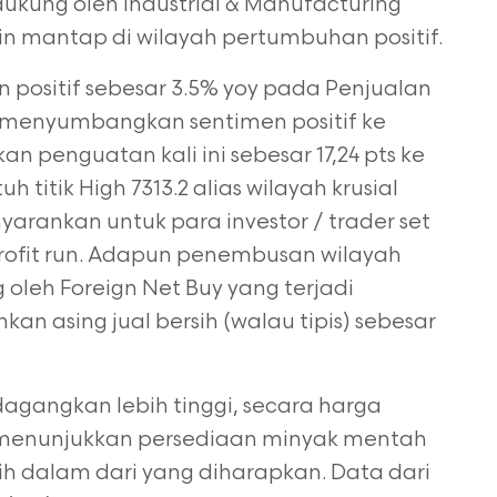
ukung oleh Industrial & Manufacturing
in mantap di wilayah pertumbuhan positif.
positif sebesar 3.5% yoy pada Penjualan
t menyumbangkan sentimen positif ke
n penguatan kali ini sebesar 17,24 pts ke
 titik High 7313.2 alias wilayah krusial
arankan untuk para investor / trader set
 profit run. Adapun penembusan wilayah
 oleh Foreign Net Buy yang terjadi
an asing jual bersih (walau tipis) sebesar
agangkan lebih tinggi, secara harga
 menunjukkan persediaan minyak mentah
ih dalam dari yang diharapkan. Data dari