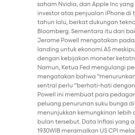
saham Nvidia, dan Apple Inc yang 
investor atas penjualan iPhone d
tahun lalu, berkat dukungan teknol
Bloomberg. Sementara itu dari ban
Jerome Powell mengatakan pada h
landing untuk ekonomi AS meskipu
dengan kebijakan moneter ketatn
Namun, Ketua Fed mengulangi per
mengatakan bahwa “menurunkan inf
sentral perlu “berhati-hati denga
Powell ini membuat para pedaga
peluang penurunan suku bunga d
menunjukkan kemungkinan lebih da
bulan tersebut. Data Inflasi yang a
1930WIB meramalkan US CPI melanda