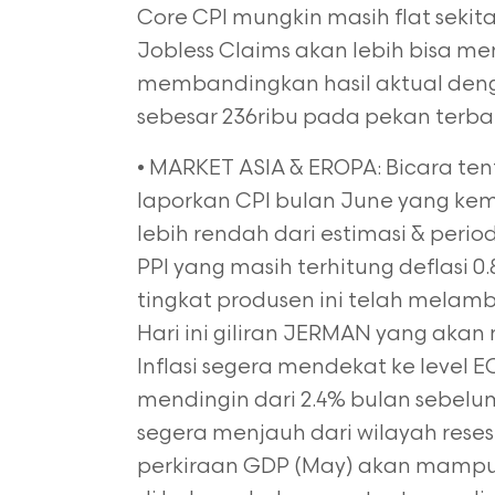
Core CPI mungkin masih flat sekitar
Jobless Claims akan lebih bisa me
membandingkan hasil aktual deng
sebesar 236ribu pada pekan terba
• MARKET ASIA & EROPA: Bicara tent
laporkan CPI bulan June yang kemb
lebih rendah dari estimasi & peri
PPI yang masih terhitung deflasi 0
tingkat produsen ini telah melam
Hari ini giliran JERMAN yang akan 
Inflasi segera mendekat ke level E
mendingin dari 2.4% bulan sebel
segera menjauh dari wilayah res
perkiraan GDP (May) akan mampu m