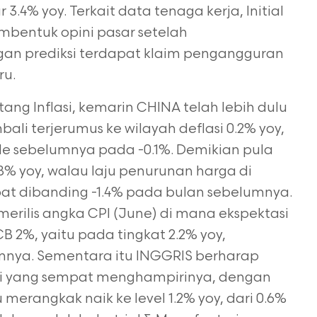
 3.4% yoy. Terkait data tenaga kerja, Initial
mbentuk opini pasar setelah
an prediksi terdapat klaim pengangguran
ru.
ang Inflasi, kemarin CHINA telah lebih dulu
ali terjerumus ke wilayah deflasi 0.2% yoy,
ode sebelumnya pada -0.1%. Demikian pula
.8% yoy, walau laju penurunan harga di
bat dibanding -1.4% pada bulan sebelumnya.
merilis angka CPI (June) di mana ekspektasi
CB 2%, yaitu pada tingkat 2.2% yoy,
umnya. Sementara itu INGGRIS berharap
esi yang sempat menghampirinya, dengan
erangkak naik ke level 1.2% yoy, dari 0.6%