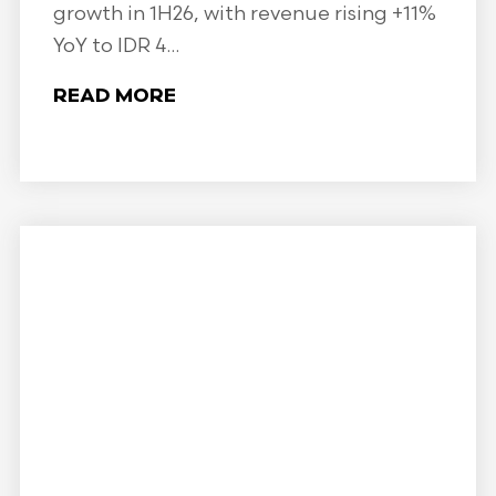
growth in 1H26, with revenue rising +11%
YoY to IDR 4...
READ MORE