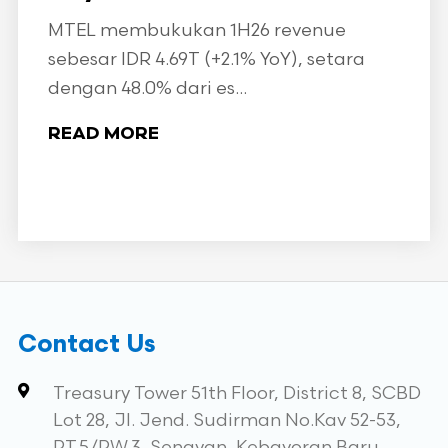
MTEL membukukan 1H26 revenue
sebesar IDR 4.69T (+2.1% YoY), setara
dengan 48.0% dari es...
READ MORE
Contact Us
Treasury Tower 51th Floor, District 8, SCBD
Lot 28, Jl. Jend. Sudirman No.Kav 52-53,
RT.5/RW.3, Senayan, Kebayoran Baru,