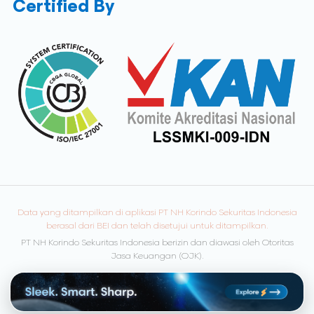
Certified By
Data yang ditampilkan di aplikasi PT NH Korindo Sekuritas Indonesia
berasal dari BEI dan telah disetujui untuk ditampilkan.
PT NH Korindo Sekuritas Indonesia berizin dan diawasi oleh Otoritas
Jasa Keuangan (OJK).
© Copyright 2026 NH Korindo Sekuritas. All rights reserved.