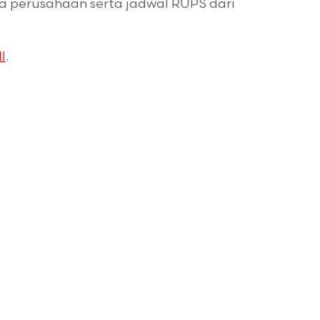
rja perusahaan serta jadwal RUPS dari
I
.