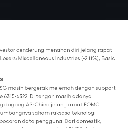
vestor cenderung menahan diri jelang rapat
osers: Miscellaneous Industries (-2.11%), Basic
.
PS
IHSG masih bergerak melemah dengan support
e 6315-6322. Di tengah masih adanya
ng dagang AS-China jelang rapat FOMC,
 tumbangnya saham raksasa teknologi
bocoran data pengguna. Dari domestik,