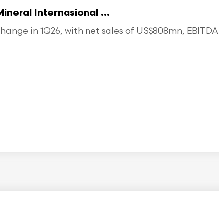
eral Internasional ...
ange in 1Q26, with net sales of US$808mn, EBITDA o