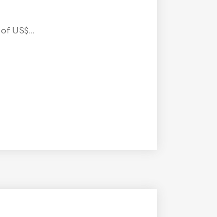
f US$...