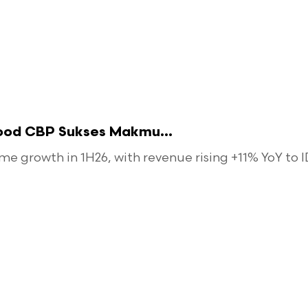
food CBP Sukses Makmu...
 growth in 1H26, with revenue rising +11% YoY to ID