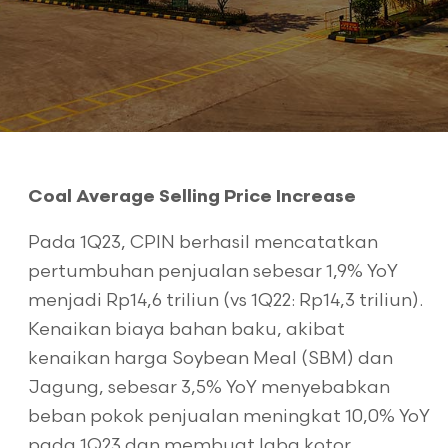
Coal Average Selling Price Increase
Pada 1Q23, CPIN berhasil mencatatkan
pertumbuhan penjualan sebesar 1,9% YoY
menjadi Rp14,6 triliun (vs 1Q22: Rp14,3 triliun).
Kenaikan biaya bahan baku, akibat
kenaikan harga Soybean Meal (SBM) dan
Jagung, sebesar 3,5% YoY menyebabkan
beban pokok penjualan meningkat 10,0% YoY
pada 1Q23 dan membuat laba kotor