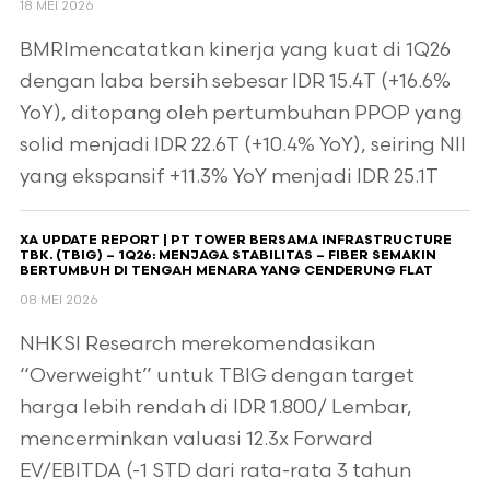
18 MEI 2026
BMRImencatatkan kinerja yang kuat di 1Q26
dengan laba bersih sebesar IDR 15.4T (+16.6%
YoY), ditopang oleh pertumbuhan PPOP yang
solid menjadi IDR 22.6T (+10.4% YoY), seiring NII
yang ekspansif +11.3% YoY menjadi IDR 25.1T
XA UPDATE REPORT | PT TOWER BERSAMA INFRASTRUCTURE
TBK. (TBIG) – 1Q26: MENJAGA STABILITAS – FIBER SEMAKIN
BERTUMBUH DI TENGAH MENARA YANG CENDERUNG FLAT
08 MEI 2026
NHKSI Research merekomendasikan
“Overweight” untuk TBIG dengan target
harga lebih rendah di IDR 1.800/ Lembar,
mencerminkan valuasi 12.3x Forward
EV/EBITDA (-1 STD dari rata-rata 3 tahun