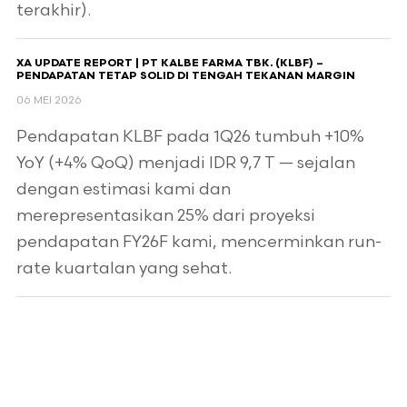
terakhir).
XA UPDATE REPORT | PT KALBE FARMA TBK. (KLBF) –
PENDAPATAN TETAP SOLID DI TENGAH TEKANAN MARGIN
06 MEI 2026
Pendapatan KLBF pada 1Q26 tumbuh +10%
YoY (+4% QoQ) menjadi IDR 9,7 T — sejalan
dengan estimasi kami dan
merepresentasikan 25% dari proyeksi
pendapatan FY26F kami, mencerminkan run-
rate kuartalan yang sehat.