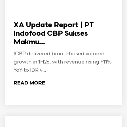
XA Update Report | PT
Indofood CBP Sukses
Makmu...
ICBP delivered broad-based volume
growth in 1H26, with revenue rising +11%
YoY to IDR 4...
READ MORE