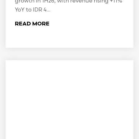
growth in 1H26, with revenue rising +11%
YoY to IDR 4...
READ MORE