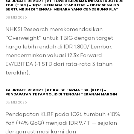
XA UPDATE REPORT | PT TOWER BERSAMA INFRASTRUCTURE
TBK. (TBIG) – 1Q26: MENJAGA STABILITAS – FIBER SEMAKIN
BERTUMBUH DI TENGAH MENARA YANG CENDERUNG FLAT
08 MEI 2026
NHKSI Research merekomendasikan
“Overweight” untuk TBIG dengan target
harga lebih rendah di IDR 1.800/ Lembar,
mencerminkan valuasi 12.3x Forward
EV/EBITDA (-1 STD dari rata-rata 3 tahun
terakhir).
XA UPDATE REPORT | PT KALBE FARMA TBK. (KLBF) –
PENDAPATAN TETAP SOLID DI TENGAH TEKANAN MARGIN
06 MEI 2026
Pendapatan KLBF pada 1Q26 tumbuh +10%
YoY (+4% QoQ) menjadi IDR 9,7 T — sejalan
dengan estimasi kami dan