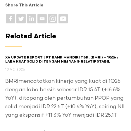
Share This Article
Related Article
XA UPDATE REPORT | PT BANK MANDIRI TBK. (BMRI) – 1Q26 :
LABA KUAT SOLID DI TENGAH NIM YANG RELATIF STABIL
18 MEI 2026
BMRImencatatkan kinerja yang kuat di 1Q26
dengan laba bersih sebesar IDR 15.4T (+16.6%
YoY), ditopang oleh pertumbuhan PPOP yang
solid menjadi IDR 22.6T (+10.4% YoY), seiring NII
yang ekspansif +11.3% YoY menjadi IDR 25.1T