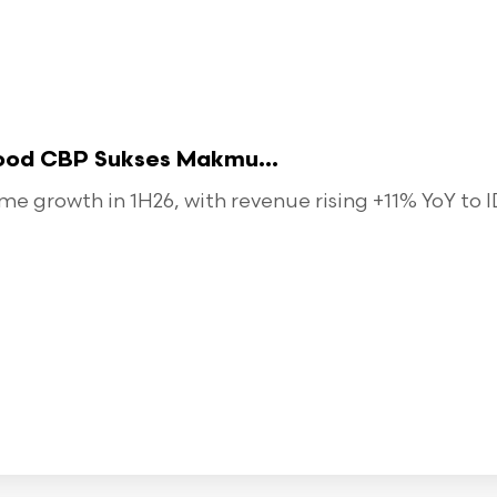
food CBP Sukses Makmu...
 growth in 1H26, with revenue rising +11% YoY to ID