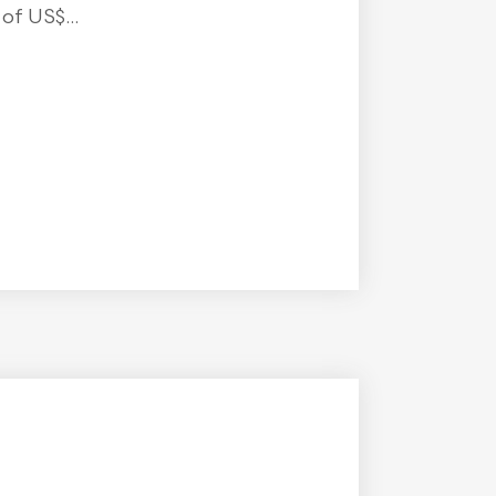
f US$...