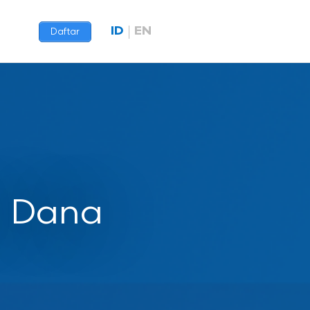
ID
EN
Daftar
n Dana