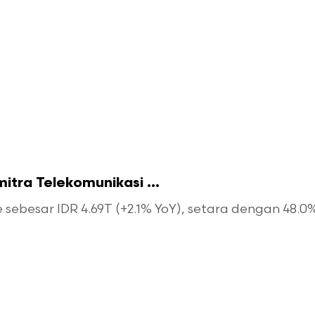
tra Telekomunikasi ...
esar IDR 4.69T (+2.1% YoY), setara dengan 48.0% d