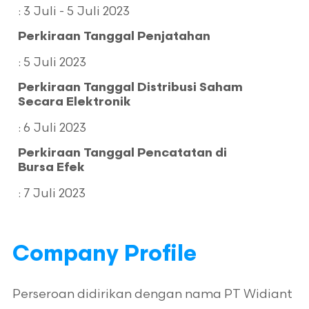
Sebanyak-banyaknya
: 3 Juli - 5 Juli 2023
Rp46.000.000.000
Perkiraan Tanggal Penjatahan
Electronic (e-IPO)
: 5 Juli 2023
Perkiraan Tanggal Distribusi Saham
Secara Elektronik
PT Artha Sekuritas
Indonesia
: 6 Juli 2023
Perkiraan Tanggal Pencatatan di
Kesanggupan Penuh (Full
Bursa Efek
Commitment)
: 7 Juli 2023
Company Profile
Perseroan didirikan dengan nama PT Widiant