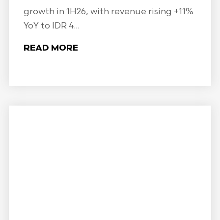
growth in 1H26, with revenue rising +11%
YoY to IDR 4...
READ MORE