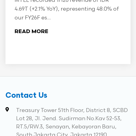
MTEL recorded 1H26 revenue of IDR
4.69T (+2.1% YoY), representing 48.0% of
our FY26F es...
READ MORE
Contact Us
Treasury Tower 51th Floor, District 8, SCBD
Lot 28, Jl. Jend. Sudirman No.Kav 52-53,
RT.5/RW.3, Senayan, Kebayoran Baru,
South Jakarta City, Jakarta 12190