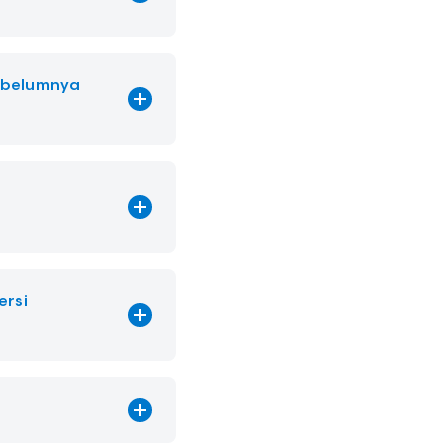
 akun yang sama.
ebelumnya
latform secara
 dan naikS.
ersi
ua aplikasi.