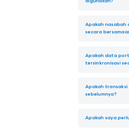
digunakan?
Ya, naikS dan apli
Apakah nasabah d
secara bersamaa
Ya, nasabah dapat
bersamaan.
Apakah data porto
tersinkronisasi se
Ya, data portofolio
Apakah transaksi y
sebelumnya?
Ya, seluruh data tr
Apakah saya perl