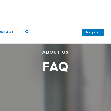
ONTACT
Register
ABOUT US
FAQ