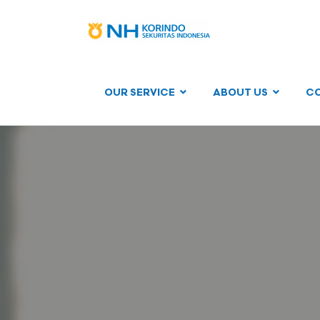
OUR SERVICE
ABOUT US
C