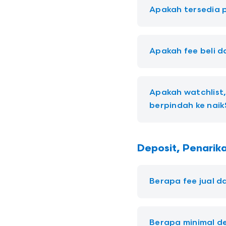
baik bagi nasabah.
Apakah tersedia
lanjut, sementara t
ketersediaan fitur
Ya, panduan penggu
Apakah fee beli d
Tidak, fee beli dan
Apakah watchlist,
berpindah ke naik
Ya, watchlist, alert
Deposit, Penarik
Berapa fee jual d
Untuk fee beli sebe
Berapa minimal d