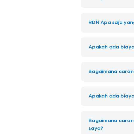
Pembukaan akun sec
Pembukaan akun sec
RDN Apa saja yang
RDN secara online 
RDN secara offline
Apakah ada biaya 
Tidak ada.
Bagaimana carany
Bisa langsung tran
Apakah ada biaya
Apabila sesama Ban
berbeda, maka akan
Bagaimana carany
saya?