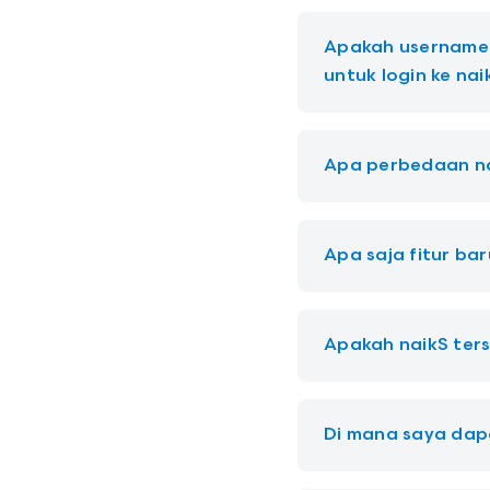
Tidak, Anda tidak 
Apakah username 
untuk login ke nai
Ya, Anda dapat me
Apa perbedaan nai
Perbedaan utama t
diperbarui, serta 
Apa saja fitur bar
naikS menghadirkan
pengguna (UI/UX) y
Apakah naikS ter
Ya, naikS tersedia 
Di mana saya dap
naikS dapat diundu