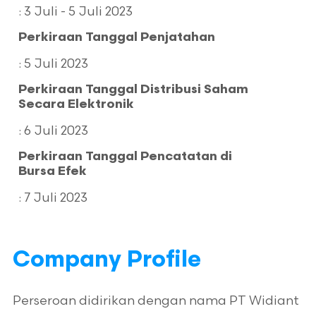
Sebanyak-banyaknya
: 3 Juli - 5 Juli 2023
Rp46.000.000.000
Perkiraan Tanggal Penjatahan
Electronic (e-IPO)
: 5 Juli 2023
Perkiraan Tanggal Distribusi Saham
Secara Elektronik
PT Artha Sekuritas
Indonesia
: 6 Juli 2023
Perkiraan Tanggal Pencatatan di
Kesanggupan Penuh (Full
Bursa Efek
Commitment)
: 7 Juli 2023
Company Profile
Perseroan didirikan dengan nama PT Widiant