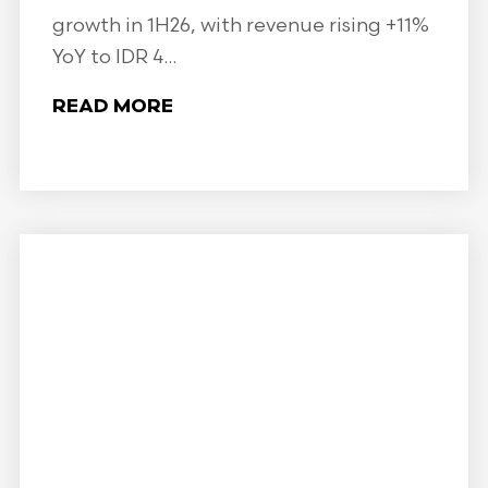
growth in 1H26, with revenue rising +11%
YoY to IDR 4...
READ MORE