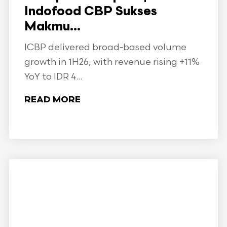
Indofood CBP Sukses
Makmu...
ICBP delivered broad-based volume
growth in 1H26, with revenue rising +11%
YoY to IDR 4...
READ MORE