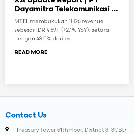
XA Update Report | PT
Dayamitra Telekomunikasi ...
MTEL membukukan 1H26 revenue
sebesar IDR 4.69T (+2.1% YoY), setara
dengan 48.0% dari es...
READ MORE
Contact Us
Treasury Tower 51th Floor, District 8, SCBD