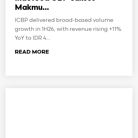
Makmu...
ICBP delivered broad-based volume
growth in 1H26, with revenue rising +11%
YoY to IDR 4...
READ MORE