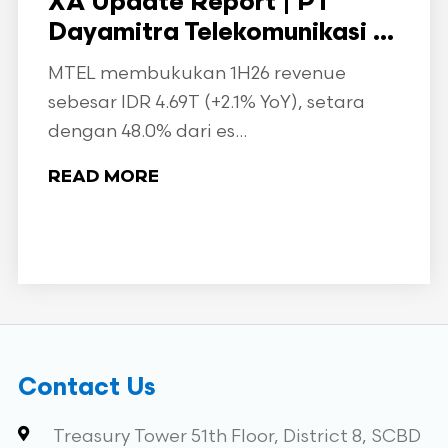
XA Update Report | PT
Dayamitra Telekomunikasi ...
MTEL membukukan 1H26 revenue
sebesar IDR 4.69T (+2.1% YoY), setara
dengan 48.0% dari es...
READ MORE
Contact Us
Treasury Tower 51th Floor, District 8, SCBD